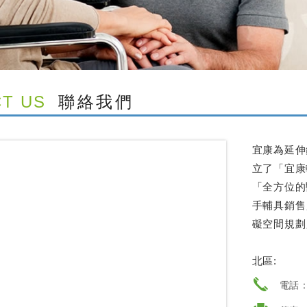
T US
聯絡我們
宜康為延伸
立了「宜康
「全方位的
手輔具銷售
礙空間規劃
北區:
電話