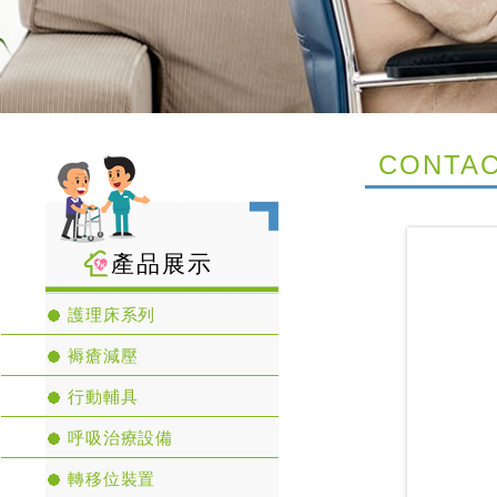
CONTAC
產品展示
護理床系列
褥瘡減壓
行動輔具
呼吸治療設備
轉移位裝置