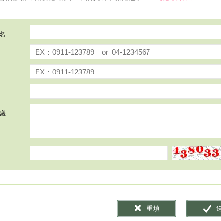
名
議
重填