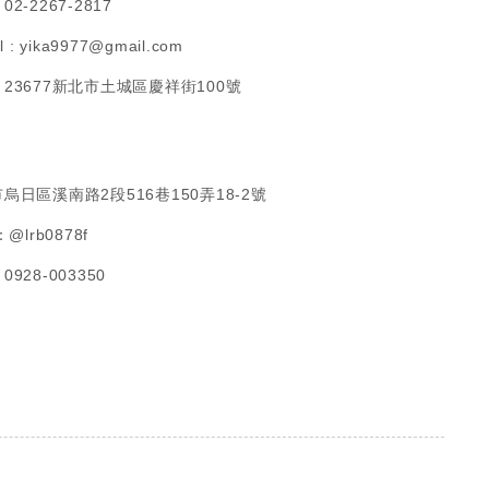
2-2267-2817
l :
yika9977@gmail.com
23677新北市土城區慶祥街100號
烏日區溪南路2段516巷150弄18-2號
：
@lrb0878f
：
0928-003350