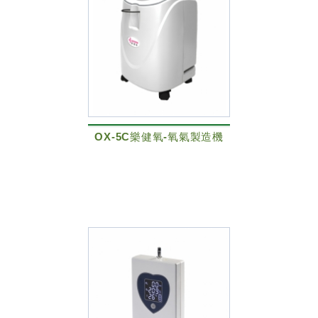
OX-5C樂健氧-氧氣製造機