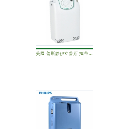
美國 普斯靜伊立普斯 攜帶式氧氣製造機+專用攜帶式電池2顆