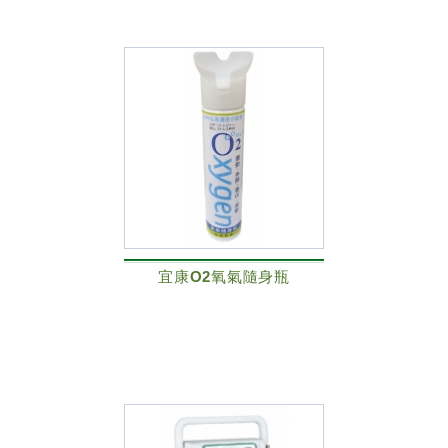
宜康O2氧氣隨身瓶