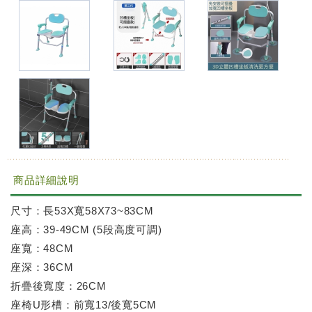
商品詳細說明
尺寸：長53X寬58X73~83CM
座高：39-49CM (5段高度可調)
座寬：48CM
座深：36CM
折疊後寬度：26CM
座椅U形槽：前寬13/後寬5CM